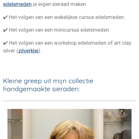
o
e
r
I
k
s
a
n
✔️
Het onder begeleiding in kleine groepjes met
t
m
edelsmeden
je eigen sieraad maken.
✔️ Het volgen van een wekelijkse cursus edelsmeden.
✔️
Het volgen van een minicursus edelsmeden.
✔️ Het volgen van een
workshop edelsmeden of art clay
silver (
zilverklei
).
Kleine greep uit mijn collectie
handgemaakte sieraden: